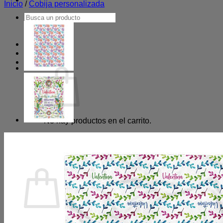
Inicio
/
Cobija personalizada
Buscar
por:
Acceder
Carrito /
$
0
0
No hay productos en el carrito.
Volver a la tienda
0
Carrito
No hay productos en el carrito.