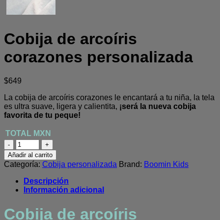
Cobija de arcoíris
corazones personalizada
$
649
La cobija de arcoíris corazones le encantará a tu niña, la tela
es ultra suave, ligera y calientita,
¡será la nueva cobija
favorita de tu peque!
Cobija
de
Añadir al carrito
arcoíris
Categoría:
Cobija personalizada
Brand:
Boomin Kids
corazones
personalizada
Descripción
cantidad
Información adicional
Cobija de arcoíris