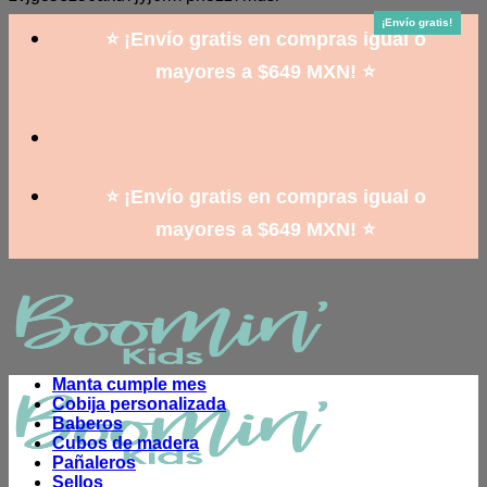
to
¡Envío gratis!
¡Envío gratis!
¡Envío gratis!
¡Envío gratis!
¡Envío gratis!
¡Envío gratis!
¡Envío gratis!
¡Envío gratis!
¡Envío gratis!
content
⭐ ¡Envío gratis en compras igual o
mayores a $649 MXN! ⭐
⭐ ¡Envío gratis en compras igual o
mayores a $649 MXN! ⭐
Manta cumple mes
Cobija personalizada
Baberos
Cubos de madera
Pañaleros
Sellos