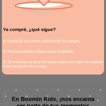
Ya compré, ¿qué sigue?
1
: Recibirás un correo confirmando tu compra.
2
: Personalizamos y fabricamos tu pedido.
3
: Te enviamos la guía de rastreo para que sigas tu paquete
hasta la puerta de tu casa.
En Boomin Kids, ¡nos encanta
ser parte de tus momentos