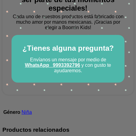
especiales!
Cada uno de nuestros productos está fabricado con
mucho amor por manos mexicanas.
¡Gracias por
elegir a Boomin Kids!
¿Tienes alguna pregunta?
Envíanos un mensaje por medio de
WhatsApp
9993392796
y con gusto te
ayudaremos.
Género
Niña
Productos relacionados