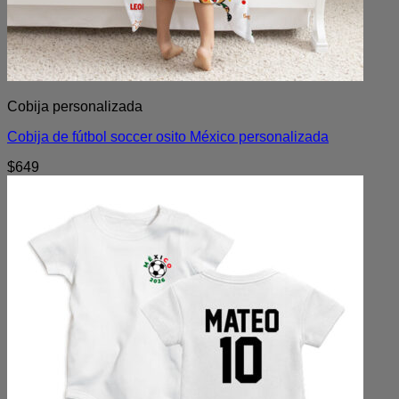
Cobija personalizada
Cobija de fútbol soccer osito México personalizada
$
649