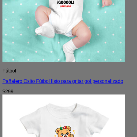
Fútbol
Pañalero Osito Fútbol listo para gritar gol personalizado
$
299