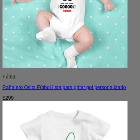
Fútbol
Pañalero Osita Fútbol lista para gritar gol personalizado
$
299