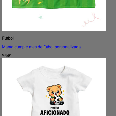
Fútbol
Manta cumple mes de fútbol personalizada
$
649