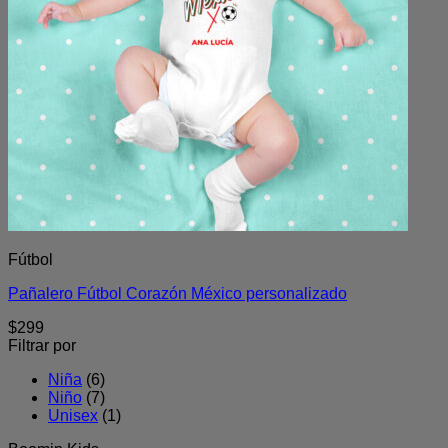
Fútbol
Pañalero Fútbol Corazón México personalizado
$
299
Filtrar por
Niña
(6)
Niño
(7)
Unisex
(1)