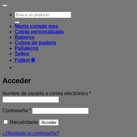
Buscar
por:
Manta cumple mes
Cobija personalizada
Baberos
Cubos de madera
Pañaleros
Sellos
Fútbol ⚽
Acceder
Obligatorio
Nombre de usuario o correo electrónico
*
Obligatorio
Contraseña
*
Recuérdame
Acceder
¿Olvidaste la contraseña?