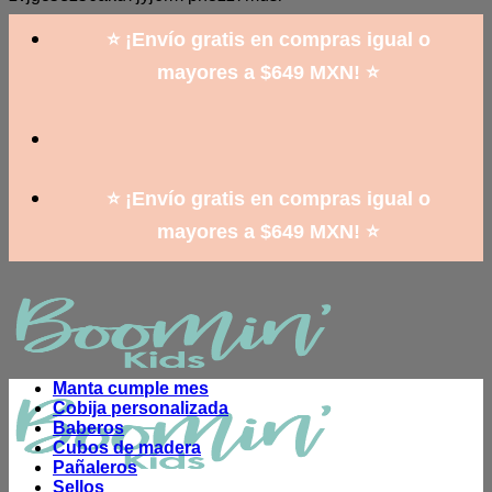
to
content
⭐ ¡Envío gratis en compras igual o
mayores a $649 MXN! ⭐
⭐ ¡Envío gratis en compras igual o
mayores a $649 MXN! ⭐
Manta cumple mes
Cobija personalizada
Baberos
Cubos de madera
Pañaleros
Sellos