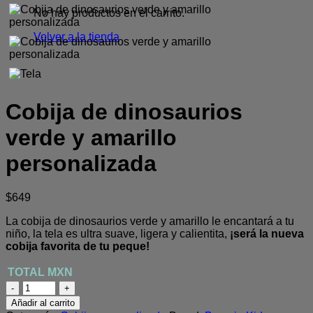
No hay productos en el carrito.
Volver a la tienda
Cobija de dinosaurios
verde y amarillo
personalizada
$
649
La cobija de dinosaurios verde y amarillo le encantará a tu
niño, la tela es ultra suave, ligera y calientita,
¡será la nueva
cobija favorita de tu peque!
Cobija
de
Añadir al carrito
dinosaurios