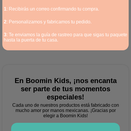
1
: Recibirás un correo confirmando tu compra.
2
: Personalizamos y fabricamos tu pedido.
3
: Te enviamos la guía de rastreo para que sigas tu paquete
hasta la puerta de tu casa.
En Boomin Kids, ¡nos encanta
ser parte de tus momentos
especiales!
Cada uno de nuestros productos está fabricado con
mucho amor por manos mexicanas.
¡Gracias por
elegir a Boomin Kids!