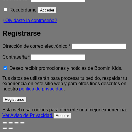
Recuérdame
Acceder
¿Olvidaste la contraseña?
Registrarse
Obligatorio
Dirección de correo electrónico
*
Obligatorio
Contraseña
*
Deseo recibir promociones y noticias de Boomin Kids.
Tus datos se utilizarán para procesar tu pedido, respaldar tu
experiencia en este sitio web y para otros fines descritos en
nuestro
política de privacidad
.
Registrarse
Esta web usa cookies para ofrecerte una mejor experiencia.
Ver Aviso de Privacidad
Aceptar