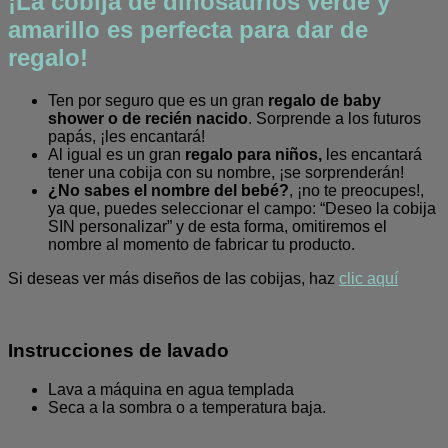
¡La cobija de dinosaurios verde y
amarillo es perfecta para dar de
regalo!
Ten por seguro que es un gran
regalo de baby
shower o de recién nacido
. Sorprende a los futuros
papás, ¡les encantará!
Al igual es un gran
regalo para niños,
les encantará
tener una cobija con su nombre, ¡se sorprenderán!
¿No sabes el nombre del bebé?
, ¡no te preocupes!,
ya que, puedes seleccionar el campo: “Deseo la cobija
SIN personalizar” y de esta forma, omitiremos el
nombre al momento de fabricar tu producto.
Si deseas ver más diseños de las cobijas, haz
clic aquí
Instrucciones de lavado
Lava a máquina en agua templada
Seca a la sombra o a temperatura baja.