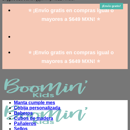
to
¡Envío gratis!
¡Envío gratis!
¡Envío gratis!
¡Envío gratis!
¡Envío gratis!
¡Envío gratis!
¡Envío gratis!
¡Envío gratis!
¡Envío gratis!
content
⭐ ¡Envío gratis en compras igual o
mayores a $649 MXN! ⭐
⭐ ¡Envío gratis en compras igual o
mayores a $649 MXN! ⭐
Manta cumple mes
Cobija personalizada
Baberos
Cubos de madera
Pañaleros
Sellos