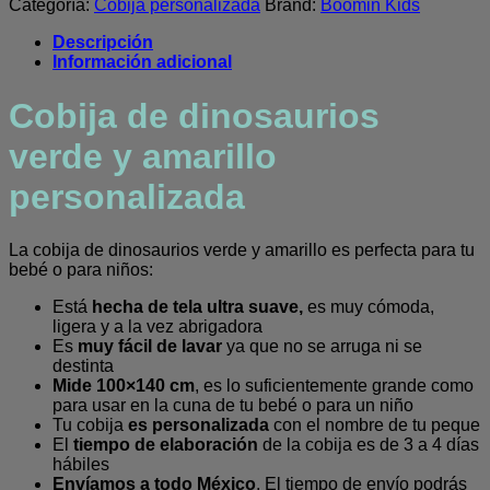
Categoría:
Cobija personalizada
Brand:
Boomin Kids
verde
y
Descripción
amarillo
Información adicional
personalizada
cantidad
Cobija de dinosaurios
verde y amarillo
personalizada
La cobija de dinosaurios verde y amarillo es perfecta para tu
bebé o para niños:
Está
hecha de tela ultra suave,
es muy cómoda,
ligera y a la vez abrigadora
Es
muy fácil de lavar
ya que no se arruga ni se
destinta
Mide 100×140 cm
, es lo suficientemente grande como
para usar en la cuna de tu bebé o para un niño
Tu cobija
es personalizada
con el nombre de tu peque
El
tiempo de elaboración
de la cobija es de 3 a 4 días
hábiles
Envíamos a todo México
. El tiempo de envío podrás