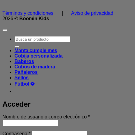
Términos y condiciones
|
Aviso de privacidad
2026 ©
Boomin Kids
Buscar
por:
Manta cumple mes
Cobija personalizada
Baberos
Cubos de madera
Pañaleros
Sellos
Fútbol ⚽
Acceder
Obligatorio
Nombre de usuario o correo electrónico
*
Obligatorio
Contraseña
*