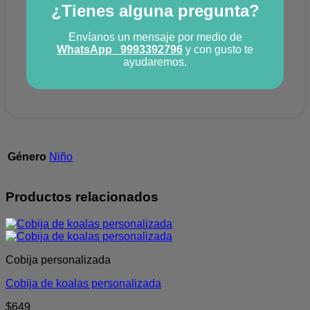
¿Tienes alguna pregunta?
Envíanos un mensaje por medio de
WhatsApp
9993392796
y con gusto te
ayudaremos.
Género
Niño
Productos relacionados
Cobija personalizada
Cobija de koalas personalizada
$
649