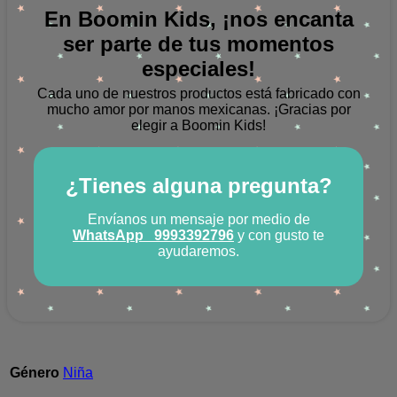
En Boomin Kids, ¡nos encanta
ser parte de tus momentos
especiales!
Cada uno de nuestros productos está fabricado con
mucho amor por manos mexicanas.
¡Gracias por
elegir a Boomin Kids!
¿Tienes alguna pregunta?
Envíanos un mensaje por medio de
WhatsApp
9993392796
y con gusto te
ayudaremos.
Género
Niña