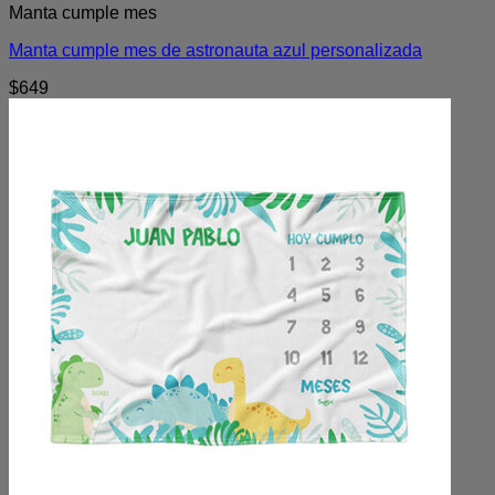
Manta cumple mes
Manta cumple mes de astronauta azul personalizada
$
649