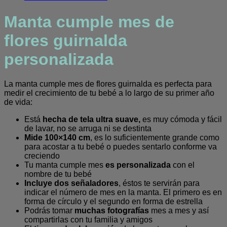
personalizada
cantidad
Manta cumple mes de
flores guirnalda
personalizada
La manta cumple mes de flores guirnalda es perfecta para
medir el crecimiento de tu bebé a lo largo de su primer año
de vida:
Está
hecha de tela ultra suave,
es muy cómoda y fácil
de lavar, no se arruga ni se destinta
Mide 100×140 cm
, es lo suficientemente grande como
para acostar a tu bebé o puedes sentarlo conforme va
creciendo
Tu manta cumple mes
es personalizada
con el
nombre de tu bebé
Incluye dos señaladores
, éstos te servirán para
indicar el número de mes en la manta. El primero es en
forma de círculo y el segundo en forma de estrella
Podrás tomar
muchas fotografías
mes a mes y así
compartirlas con tu familia y amigos