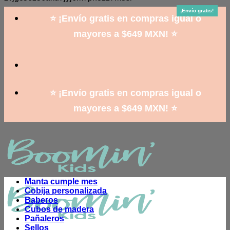
to
¡Envío gratis!
¡Envío gratis!
¡Envío gratis!
¡Envío gratis!
¡Envío gratis!
¡Envío gratis!
¡Envío gratis!
¡Envío gratis!
¡Envío gratis!
content
⭐ ¡Envío gratis en compras igual o
mayores a $649 MXN! ⭐
⭐ ¡Envío gratis en compras igual o
mayores a $649 MXN! ⭐
Manta cumple mes
Cobija personalizada
Baberos
Cubos de madera
Pañaleros
Sellos