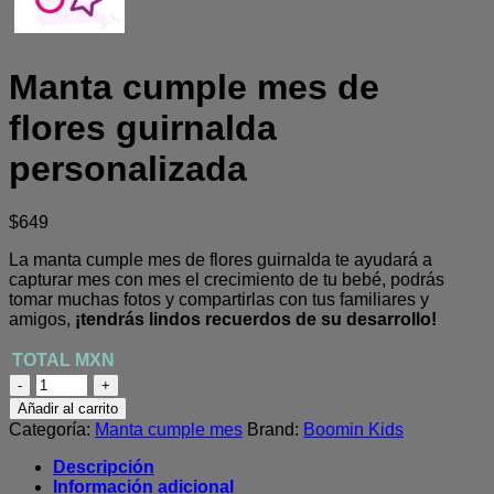
Manta cumple mes de
flores guirnalda
personalizada
$
649
La manta cumple mes de flores guirnalda te ayudará a
capturar mes con mes el crecimiento de tu bebé, podrás
tomar muchas fotos y compartirlas con tus familiares y
amigos,
¡tendrás lindos recuerdos de su desarrollo!
Manta
cumple
Añadir al carrito
mes
Categoría:
Manta cumple mes
Brand:
Boomin Kids
de
flores
Descripción
guirnalda
Información adicional