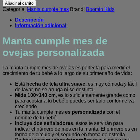
cumple
Añadir al carrito
mes
Categoría:
Manta cumple mes
Brand:
Boomin Kids
de
ovejas
Descripción
personalizada
Información adicional
cantidad
Manta cumple mes de
ovejas personalizada
La manta cumple mes de ovejas es perfecta para medir el
crecimiento de tu bebé a lo largo de su primer año de vida:
Está
hecha de tela ultra suave,
es muy cómoda y fácil
de lavar, no se arruga ni se destinta
Mide 100×140 cm
, es lo suficientemente grande como
para acostar a tu bebé o puedes sentarlo conforme va
creciendo
Tu manta cumple mes
es personalizada
con el
nombre de tu bebé
Incluye dos señaladores
, éstos te servirán para
indicar el número de mes en la manta. El primero es en
forma de círculo y el segundo en forma de estrella