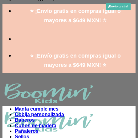
to
¡Envío gratis!
¡Envío gratis!
¡Envío gratis!
¡Envío gratis!
¡Envío gratis!
¡Envío gratis!
¡Envío gratis!
¡Envío gratis!
¡Envío gratis!
content
⭐ ¡Envío gratis en compras igual o
mayores a $649 MXN! ⭐
⭐ ¡Envío gratis en compras igual o
mayores a $649 MXN! ⭐
Manta cumple mes
Cobija personalizada
Baberos
Cubos de madera
Pañaleros
Sellos