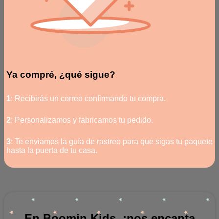
Ya compré, ¿qué sigue?
1
: Recibirás un correo confirmando tu compra.
2
: Personalizamos y fabricamos tu pedido.
3
: Te enviamos la guía de rastreo para que sigas tu paquete
hasta la puerta de tu casa.
En Boomin Kids, ¡nos encanta