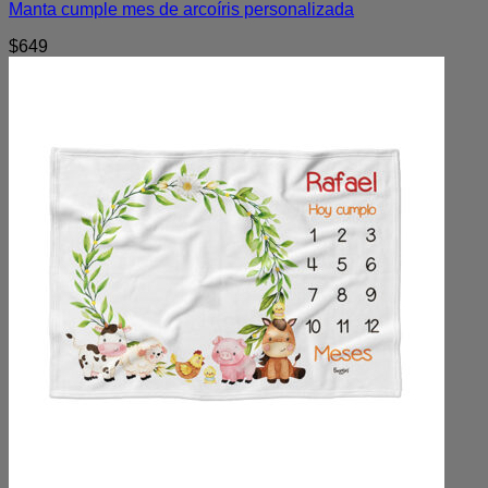
Manta cumple mes de arcoíris personalizada
$
649