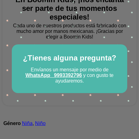
ser parte de tus momentos
especiales!
Cada uno de nuestros productos está fabricado con
mucho amor por manos mexicanas.
¡Gracias por
elegir a Boomin Kids!
¿Tienes alguna pregunta?
Envíanos un mensaje por medio de
WhatsApp
9993392796
y con gusto te
ayudaremos.
Género
Niña
,
Niño