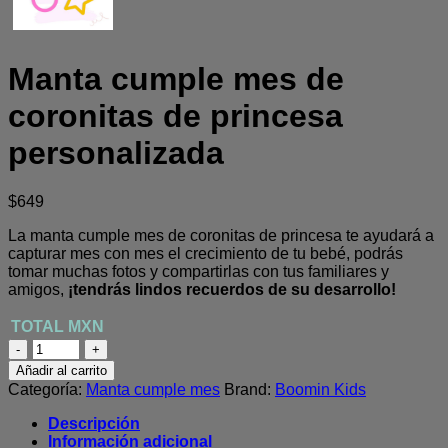
Manta cumple mes de
coronitas de princesa
personalizada
$
649
La manta cumple mes de coronitas de princesa te ayudará a
capturar mes con mes el crecimiento de tu bebé, podrás
tomar muchas fotos y compartirlas con tus familiares y
amigos,
¡tendrás lindos recuerdos de su desarrollo!
Manta
cumple
Añadir al carrito
mes
Categoría:
Manta cumple mes
Brand:
Boomin Kids
de
coronitas
Descripción
de
Información adicional