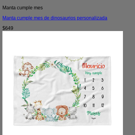
Manta cumple mes
Manta cumple mes de dinosaurios personalizada
$
649