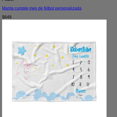
Manta cumple mes de fútbol personalizada
$
649