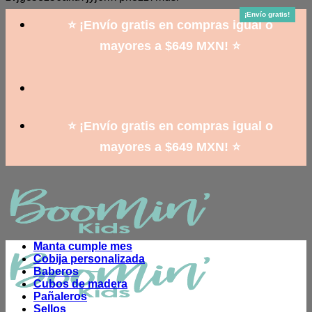
to
¡Envío gratis!
¡Envío gratis!
¡Envío gratis!
¡Envío gratis!
¡Envío gratis!
¡Envío gratis!
¡Envío gratis!
¡Envío gratis!
¡Envío gratis!
content
⭐ ¡Envío gratis en compras igual o
mayores a $649 MXN! ⭐
⭐ ¡Envío gratis en compras igual o
mayores a $649 MXN! ⭐
Manta cumple mes
Cobija personalizada
Baberos
Cubos de madera
Pañaleros
Sellos