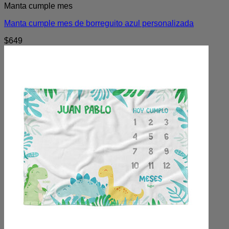
Manta cumple mes
Manta cumple mes de borreguito azul personalizada
$
649