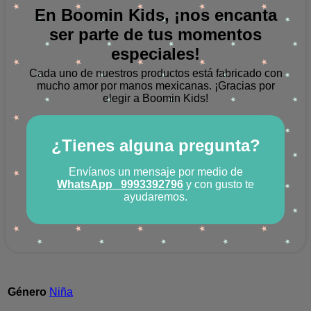
En Boomin Kids, ¡nos encanta
ser parte de tus momentos
especiales!
Cada uno de nuestros productos está fabricado con
mucho amor por manos mexicanas.
¡Gracias por
elegir a Boomin Kids!
¿Tienes alguna pregunta?
Envíanos un mensaje por medio de
WhatsApp
9993392796
y con gusto te
ayudaremos.
Género
Niña