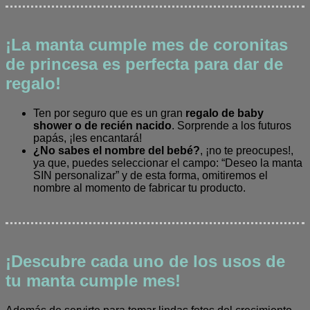
¡La manta cumple mes de coronitas
de princesa es perfecta para dar de
regalo!
Ten por seguro que es un gran
regalo de baby
shower o de recién nacido
. Sorprende a los futuros
papás, ¡les encantará!
¿No sabes el nombre del bebé?
, ¡no te preocupes!,
ya que, puedes seleccionar el campo: “Deseo la manta
SIN personalizar” y de esta forma, omitiremos el
nombre al momento de fabricar tu producto.
¡Descubre cada uno de los usos de
tu manta cumple mes!