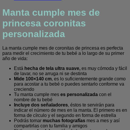
princesa
personalizada
Manta cumple mes de
cantidad
princesa coronitas
personalizada
La manta cumple mes de coronitas de princesa es perfecta
para medir el crecimiento de tu bebé a lo largo de su primer
año de vida:
Está
hecha de tela ultra suave,
es muy cómoda y fácil
de lavar, no se arruga ni se destinta
Mide 100×140 cm
, es lo suficientemente grande como
para acostar a tu bebé o puedes sentarlo conforme va
creciendo
Tu manta cumple mes
es personalizada
con el
nombre de tu bebé
Incluye dos señaladores
, éstos te servirán para
indicar el número de mes en la manta. El primero es en
forma de círculo y el segundo en forma de estrella
Podrás tomar
muchas fotografías
mes a mes y así
compartirlas con tu familia y amigos