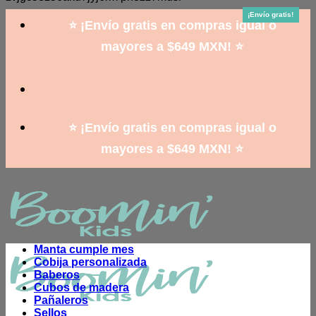
to
¡Envío gratis!
¡Envío gratis!
¡Envío gratis!
¡Envío gratis!
¡Envío gratis!
¡Envío gratis!
¡Envío gratis!
¡Envío gratis!
¡Envío gratis!
content
⭐ ¡Envío gratis en compras igual o
mayores a $649 MXN! ⭐
⭐ ¡Envío gratis en compras igual o
mayores a $649 MXN! ⭐
Manta cumple mes
Cobija personalizada
Baberos
Cubos de madera
Pañaleros
Sellos