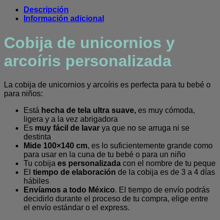
arcoíris
Descripción
personalizada
Información adicional
cantidad
Cobija de unicornios y
arcoíris personalizada
La cobija de unicornios y arcoíris es perfecta para tu bebé o
para niños:
Está
hecha de tela ultra suave,
es muy cómoda,
ligera y a la vez abrigadora
Es
muy fácil de lavar
ya que no se arruga ni se
destinta
Mide 100×140 cm
, es lo suficientemente grande como
para usar en la cuna de tu bebé o para un niño
Tu cobija
es personalizada
con el nombre de tu peque
El
tiempo de elaboración
de la cobija es de 3 a 4 días
hábiles
Envíamos a todo México
. El tiempo de envío podrás
decidirlo durante el proceso de tu compra, elige entre
el envío estándar o el express.