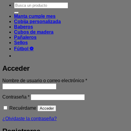
Buscar
por:
Manta cumple mes
Cobija personalizada
Baberos
Cubos de madera
Pañaleros
Sellos
Fútbol ⚽
Acceder
Obligatorio
Nombre de usuario o correo electrónico
*
Obligatorio
Contraseña
*
Recuérdame
Acceder
¿Olvidaste la contraseña?