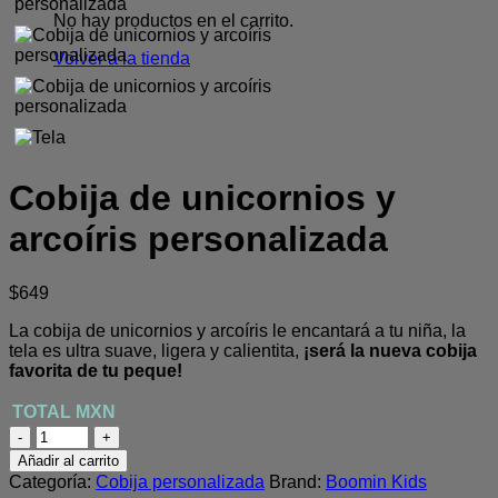
No hay productos en el carrito.
Volver a la tienda
Cobija de unicornios y
arcoíris personalizada
$
649
La cobija de unicornios y arcoíris le encantará a tu niña, la
tela es ultra suave, ligera y calientita,
¡será la nueva cobija
favorita de tu peque!
Cobija
de
Añadir al carrito
unicornios
Categoría:
Cobija personalizada
Brand:
Boomin Kids
y