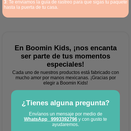
3
: Te enviamos la guía de rastreo para que sigas tu paquete
hasta la puerta de tu casa.
En Boomin Kids, ¡nos encanta
ser parte de tus momentos
especiales!
Cada uno de nuestros productos está fabricado con
mucho amor por manos mexicanas.
¡Gracias por
elegir a Boomin Kids!
¿Tienes alguna pregunta?
Envíanos un mensaje por medio de
WhatsApp
9993392796
y con gusto te
ayudaremos.