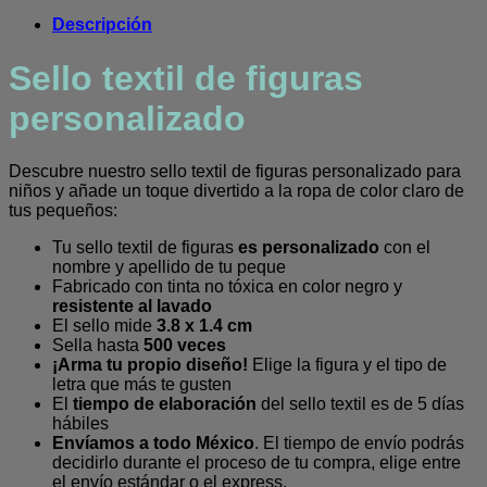
personalizado
Descripción
cantidad
Sello textil de figuras
personalizado
Descubre nuestro sello textil de figuras personalizado para
niños y añade un toque divertido a la ropa de color claro de
tus pequeños:
Tu sello textil de figuras
es personalizado
con el
nombre y apellido de tu peque
Fabricado con tinta no tóxica en color negro y
resistente al lavado
El sello mide
3.8 x 1.4 cm
Sella hasta
500 veces
¡Arma tu propio diseño!
Elige la figura y el tipo de
letra que más te gusten
El
tiempo de elaboración
del sello textil es de 5 días
hábiles
Envíamos a todo México
. El tiempo de envío podrás
decidirlo durante el proceso de tu compra, elige entre
el envío estándar o el express.