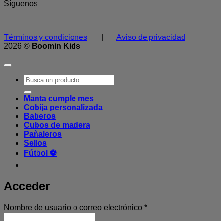
Síguenos
Términos y condiciones
|
Aviso de privacidad
2026 ©
Boomin Kids
Buscar
por:
Manta cumple mes
Cobija personalizada
Baberos
Cubos de madera
Pañaleros
Sellos
Fútbol ⚽
Acceder
Obligatorio
Nombre de usuario o correo electrónico
*