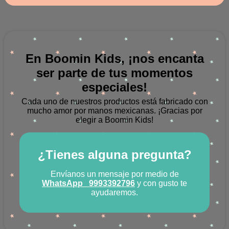
En Boomin Kids, ¡nos encanta
ser parte de tus momentos
especiales!
Cada uno de nuestros productos está fabricado con
mucho amor por manos mexicanas.
¡Gracias por
elegir a Boomin Kids!
¿Tienes alguna pregunta?
Envíanos un mensaje por medio de
WhatsApp
9993392796
y con gusto te
ayudaremos.