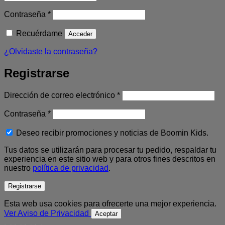
Obligatorio
Contraseña
*
Recuérdame
Acceder
¿Olvidaste la contraseña?
Registrarse
Obligatorio
Dirección de correo electrónico
*
Obligatorio
Contraseña
*
Deseo recibir promociones y noticias de Boomin Kids.
Tus datos se utilizarán para procesar tu pedido, respaldar tu
experiencia en este sitio web y para otros fines descritos en
nuestro
política de privacidad
.
Registrarse
Esta web usa cookies para ofrecerte una mejor experiencia.
Ver Aviso de Privacidad
Aceptar