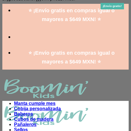
to
¡Envío gratis!
¡Envío gratis!
¡Envío gratis!
content
⭐ ¡Envío gratis en compras igual o
mayores a $649 MXN! ⭐
⭐ ¡Envío gratis en compras igual o
mayores a $649 MXN! ⭐
Manta cumple mes
Cobija personalizada
Baberos
Cubos de madera
Pañaleros
Sellos