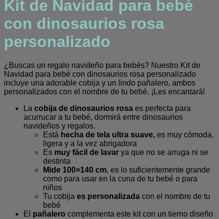
Kit de Navidad para bebé
cantidad
con dinosaurios rosa
personalizado
¿Buscas un regalo navideño para bebés? Nuestro Kit de
Navidad para bebé con dinosaurios rosa personalizado
incluye una adorable cobija y un lindo pañalero, ambos
personalizados con el nombre de tu bebé. ¡Les encantará!
La
cobija de dinosaurios rosa
es perfecta para
acurrucar a tu bebé, dormirá entre dinosaurios
navideños y regalos.
Está
hecha de tela ultra suave,
es muy cómoda,
ligera y a la vez abrigadora
Es
muy fácil de lavar
ya que no se arruga ni se
destinta
Mide 100×140 cm
, es lo suficientemente grande
como para usar en la cuna de tu bebé o para
niños
Tu cobija
es personalizada
con el nombre de tu
bebé
El
pañalero
complementa este kit con un tierno diseño