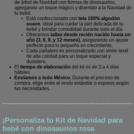
de árbol de Navidad con formas de dinosaurios,
agregando un toque mágico y divertido a la Navidad de
tu bebé.
Está confeccionado con
tela 100% algodón
suave
, ideal para cuidar la piel delicada de tu
bebé y brindar comodidad durante todo el día.
Ofrecemos
tallas desde recién nacido hasta un
año (3, 6, 9, y 12 meses)
, asegurando un ajuste
perfecto para tu pequeño en crecimiento.
Cada pañalero es personalizado con vinilo textil
de alta calidad para un toque especial y
duradero.
El
tiempo de elaboración
del kit es de 3 a 4 días
hábiles
Envíamos a todo México
. Durante el proceso de
compra, elige entre el envío estándar o express según
tus necesidades.
¡Personaliza tu Kit de Navidad para
bebé con dinosaurios rosa