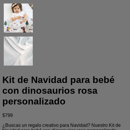
Kit de Navidad para bebé
con dinosaurios rosa
personalizado
$
799
¿Buscas un regalo creativo para Navidad? Nuestro Kit de