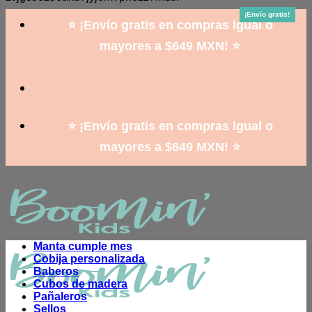
to
¡Envío gratis!
¡Envío gratis!
¡Envío gratis!
¡Envío gratis!
¡Envío gratis!
¡Envío gratis!
content
⭐ ¡Envío gratis en compras igual o
mayores a $649 MXN! ⭐
⭐ ¡Envío gratis en compras igual o
mayores a $649 MXN! ⭐
Manta cumple mes
Cobija personalizada
Baberos
Cubos de madera
Pañaleros
Sellos