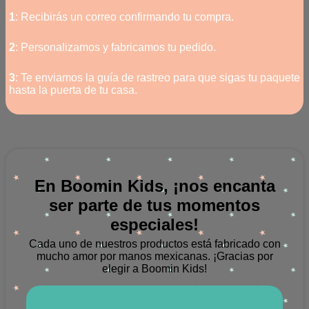
1
: Recibirás un correo confirmando tu compra.
2
: Personalizamos y fabricamos tu pedido.
3
: Te enviamos la guía de rastreo para que sigas tu paquete
hasta la puerta de tu casa.
En Boomin Kids, ¡nos encanta
ser parte de tus momentos
especiales!
Cada uno de nuestros productos está fabricado con
mucho amor por manos mexicanas.
¡Gracias por
elegir a Boomin Kids!