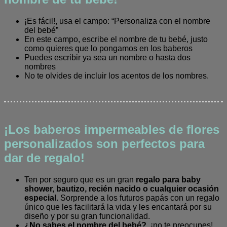
¡Es fácil!, usa el campo: “Personaliza con el nombre
del bebé”
En este campo, escribe el nombre de tu bebé, justo
como quieres que lo pongamos en los baberos
Puedes escribir ya sea un nombre o hasta dos
nombres
No te olvides de incluir los acentos de los nombres.
¡Los baberos impermeables de flores
personalizados son perfectos para
dar de regalo!
Ten por seguro que es un gran
regalo para baby
shower, bautizo, recién nacido o cualquier ocasión
especial
. Sorprende a los futuros papás con un regalo
único que les facilitará la vida y les encantará por su
diseño y por su gran funcionalidad.
¿No sabes el nombre del bebé?
, ¡no te preocupes!,