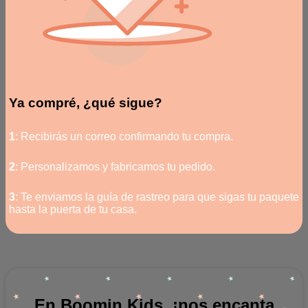
Ya compré, ¿qué sigue?
1
: Recibirás un correo confirmando tu compra.
2
: Personalizamos y fabricamos tu pedido.
3
: Te enviamos la guía de rastreo para que sigas tu paquete
hasta la puerta de tu casa.
En Boomin Kids, ¡nos encanta