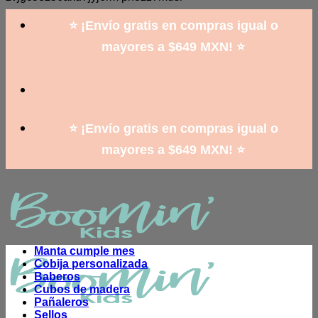
to
content
⭐ ¡Envío gratis en compras igual o
mayores a $649 MXN! ⭐
⭐ ¡Envío gratis en compras igual o
mayores a $649 MXN! ⭐
Manta cumple mes
Cobija personalizada
Baberos
Cubos de madera
Pañaleros
Sellos