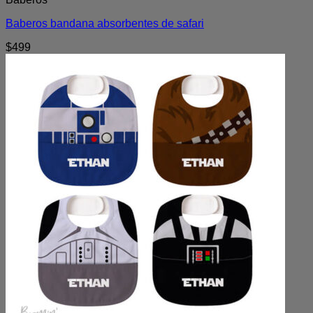
Baberos bandana absorbentes de safari
$
499