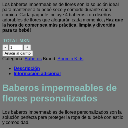
Los baberos impermeables de flores son la solución ideal
para mantener a tu bebé seco y cómodo durante cada
comida. Cada paquete incluye 4 baberos con diseños
adorables de flores que alegrarán cada momento.
¡Haz que
la hora de comer sea más práctica, limpia y divertida
para tu bebé!
Baberos
impermeables
Añadir al carrito
de
Categoría:
Baberos
Brand:
Boomin Kids
flores
personalizados
Descripción
cantidad
Información adicional
Baberos impermeables de
flores personalizados
Los baberos impermeables de flores personalizados son la
solución perfecta para proteger la ropa de tu bebé con estilo
y comodidad.