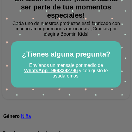
ser parte de tus momentos
especiales!
Cada uno de nuestros productos está fabricado con
mucho amor por manos mexicanas.
¡Gracias por
elegir a Boomin Kids!
¿Tienes alguna pregunta?
Envíanos un mensaje por medio de
WhatsApp
9993392796
y con gusto te
ayudaremos.
Género
Niña